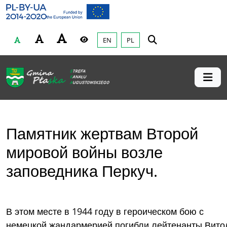
Gmina Płaska
Przejdź do głównej treśći
EN
PL
Czcionka
Wysoki kontrast
Памятник жертвам Второй
мировой войны возле
заповедника Перкуч.
В этом месте в 1944 году в героическом бою с
немецкой жандармерией погибли лейтенанты Вито