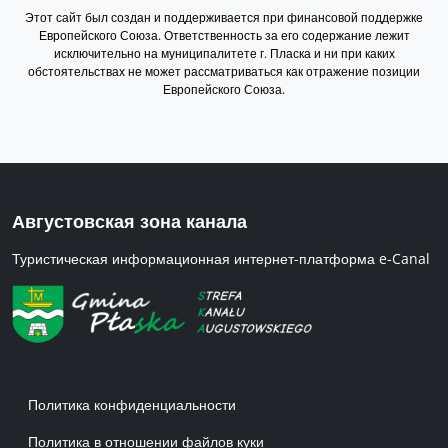
Этот сайт был создан и поддерживается при финансовой поддержке
Европейского Союза. Ответственность за его содержание лежит
исключительно на муниципалитете г. Пласка и ни при каких
обстоятельствах не может рассматриваться как отражение позиции
Европейского Союза.
Августовская зона канала
Туристическая информационная интернет-платформа e-Canal
Menu w stopce 1 RU
Политика конфиденциальности
Политика в отношении файлов куки