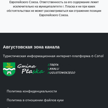
Европейского Союза. Ответственность за его содержание лежит
исключительно на муниципалитете г. Пласка и ни при каких
обстоятельствах не может рассматриваться как отражение позиции
Европейского Союза.
Августовская зона канала
Туристическая информационная интернет-платформа e-Canal
Menu w stopce 1 RU
Политика конфиденциальности
Политика в отношении файлов куки