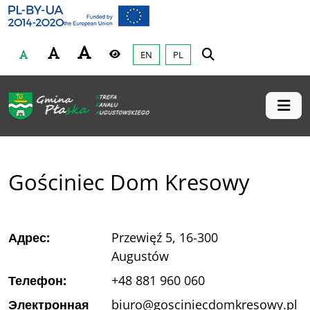
Gmina Płaska
Przejdź do głównej treśći
EN
PL
Czcionka
Wysoki kontrast
Gościniec Dom Kresowy
Адрес:
Przewięź 5, 16-300
Augustów
Телефон:
+48 881 960 060
Электронная
biuro@gosciniecdomkresowy.pl