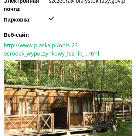
Электронная
szczebra@bialystok.lasy.gov.pl
почта:
Да
Парковка:
Веб-сайт:
http://www.plaska.pl/opis-23-
osrodek_wypoczynkowy_lesnik_i.html