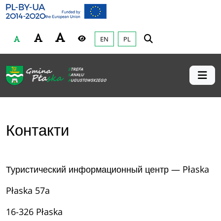
Gmina Płaska
Przejdź do głównej treśći
EN
PL
Czcionka
Wysoki kontrast
Контакти
Туристический информационный центр — Płaska
Płaska 57a
16-326 Płaska