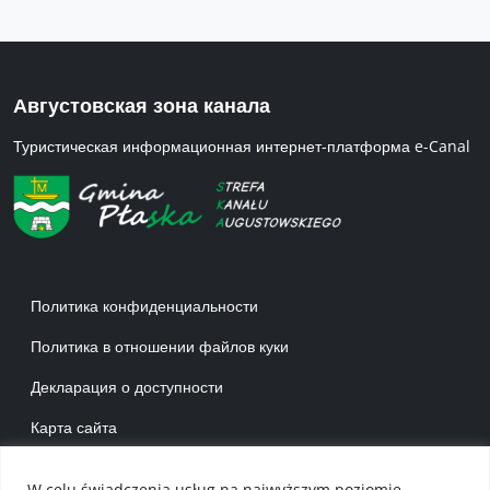
Августовская зона канала
Туристическая информационная интернет-платформа e-Canal
Menu w stopce 1 RU
Политика конфиденциальности
Политика в отношении файлов куки
Декларация о доступности
Карта сайта
Menu w stopce 2 RU
W celu świadczenia usług na najwyższym poziomie