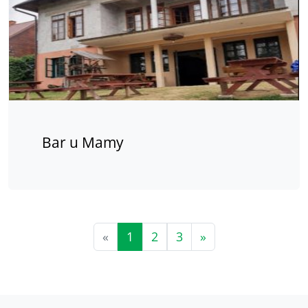
Bar u Mamy
«
1
2
3
»