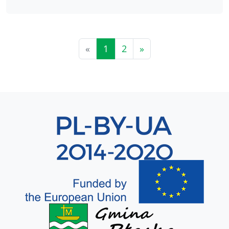
«
1
2
»
Sekcja 8