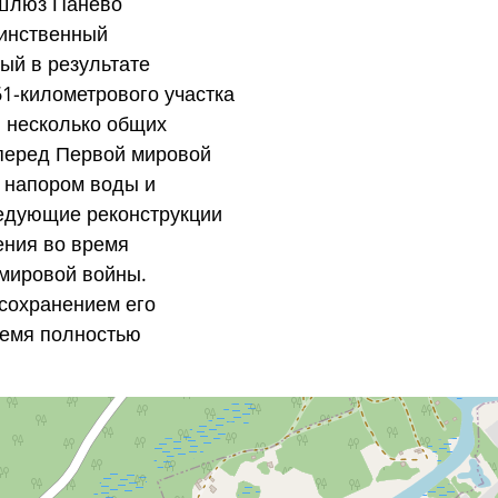
 Шлюз Панево
динственный
ый в результате
61-километрового участка
л несколько общих
перед Первой мировой
 напором воды и
едующие реконструкции
ения во время
 мировой войны.
сохранением его
ремя полностью