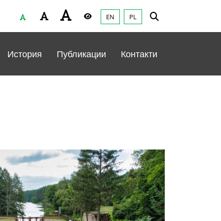
EN
PL
Czcionka
Wysoki kontrast
История
Публикации
Контакти