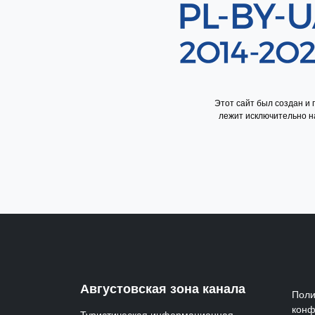
Sekcja 8
Этот сайт был создан и
лежит исключительно на
Me
Августовская зона канала
Поли
конф
Туристическая информационная