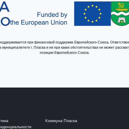
 поддерживается при финансовой поддержке Европейского Союза. Ответствен
 муниципалитете г. Пласка и ни при каких обстоятельствах не может рассма
позиции Европейского Союза.
nu w stopce 1 RU
Menu w stopce 2 
тика
Kоммуна Пласка
иденциальности