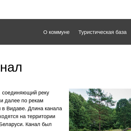
nu główne RU
О коммуне
Туристическая база
анал
ь, соединяющий реку
 и далее по рекам
 в Видаве. Длина канала
аходятся на территории
 Беларуси. Канал был