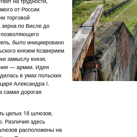
твет на трудности,
мого от России
ии торговой
 зерна по Висле до
, позволяющего
мель, было инициировано
ьского князем Ксаверием
ки замыслу князя,
ния — армии. Идея
одилась в умах польских
царя Александра I.
ла самая дорогая
ть целых 18 шлюзов,
. Различия здесь
4 шлюзов расположены на