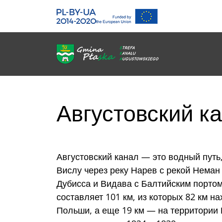
Gmina Płaska
Przejdź do głównej treśći
Me
Августовский к
Августовский канал — это водный пут
Вислу через реку Нарев с рекой Неман
Дубисса и Видава с Балтийским портом
составляет 101 км, из которых 82 км н
Польши, а еще 19 км — на территории