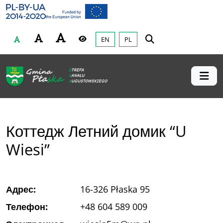
Gmina Płaska
Przejdź do głównej treśći
EN
PL
Czcionka
Wysoki kontrast
Коттедж Летний домик “U
Wiesi”
Адрес:
16-326 Płaska 95
Телефон:
+48 604 589 009