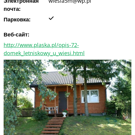
Электронная
wiesia5m@wp.pl
почта:
Да
Парковка:
Веб-сайт:
http://www.plaska.pl/opis-72-
domek_letniskowy_u_wiesi.html