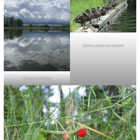
Дикие утки на шлюзе
Озеро Побойно