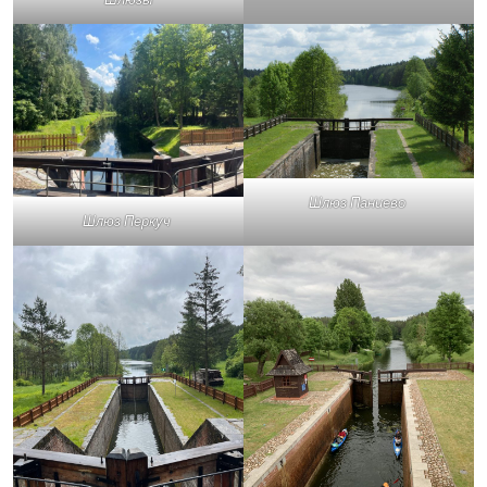
Шлюз Паниево
Шлюз Перкуч