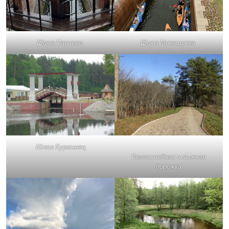
Шлюз Паниево
Шлюз Микашувка
Шлюз Куржинец
Велосипедная и лыжная
дорожка