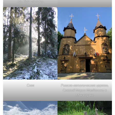
Fot. Piotr Michałus
Снег
Римско-католическая церковь
Святой Марии Магдалины в
Микашувке