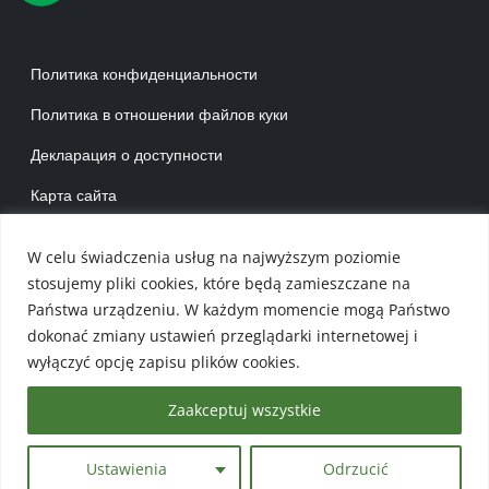
Menu w stopce 1 RU
Политика конфиденциальности
Политика в отношении файлов куки
Декларация о доступности
Карта сайта
Menu w stopce 2 RU
W celu świadczenia usług na najwyższym poziomie
Kоммуна Пласка
stosujemy pliki cookies, które będą zamieszczane na
Карта коммуны
Państwa urządzeniu. W każdym momencie mogą Państwo
dokonać zmiany ustawień przeglądarki internetowej i
Каталог культурно-развлекательных мероприятий
wyłączyć opcję zapisu plików cookies.
Zaakceptuj wszystkie
ТУРИСТИЧЕСКАЯ БАЗА
Ustawienia
Odrzucić