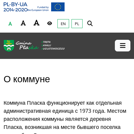
Gmina Płaska
Przejdź do głównej treśći
EN
PL
Czcionka
Wysoki kontrast
О коммуне
Коммуна Пласка функционирует как отдельная
административная единица с 1973 года. Местом
расположения коммуны является деревня
Пласка, возникшая на месте бывшего поселка