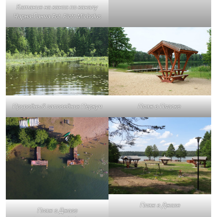
Катание на каноэ по каналу
Чарна-Ганча Fot. Piotr Michałus
Природный заповедник Перкуч
Пляж в Пласке
Пляж в Джазе
Пляж в Джазе