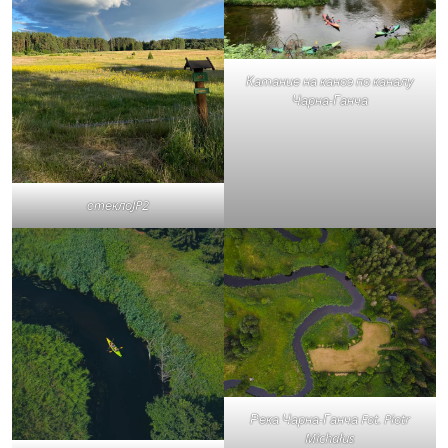
Катание на каноэ по каналу
Чарна-Ганча
стеклоJP2
Река Чарна-Ганча Fot. Piotr
Michałus