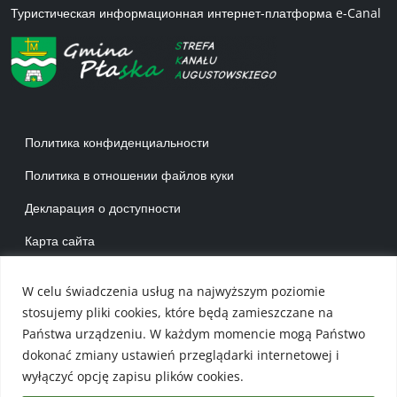
Туристическая информационная интернет-платформа e-Canal
Menu w stopce 1 RU
Политика конфиденциальности
Политика в отношении файлов куки
Декларация о доступности
Карта сайта
Menu w stopce 2 RU
W celu świadczenia usług na najwyższym poziomie
Kоммуна Пласка
stosujemy pliki cookies, które będą zamieszczane na
Карта коммуны
Państwa urządzeniu. W każdym momencie mogą Państwo
dokonać zmiany ustawień przeglądarki internetowej i
Каталог культурно-развлекательных мероприятий
wyłączyć opcję zapisu plików cookies.