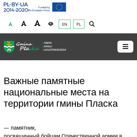
Gmina Płaska
Przejdź do głównej treśći
EN
PL
Czcionka
Wysoki kontrast
Важные памятные
национальные места на
территории гмины Пласка
— памятник,
посвященный бойцам Отечественной армии в