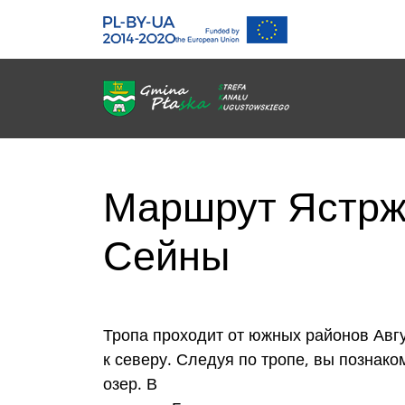
Gmina Płaska
Przejdź do głównej treśći
Me
Маршрут Ястрж
Сейны
Тропа проходит от южных районов Авг
к северу. Следуя по тропе, вы познако
озер. В