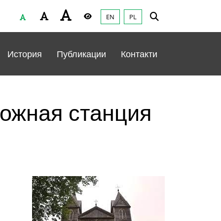
EN
PL
Czcionka
Wysoki kontrast
История
Публикации
Контакти
ожная станция