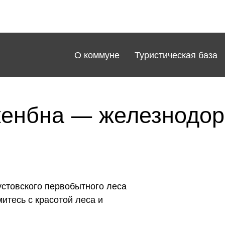
nu główne RU
О коммуне
Туристическая база
енбна — железнодор
устовского первобытного леса
митесь с красотой леса и