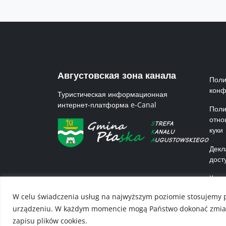
Me
Августовская зона канала
Поли
конф
Туристическая информационная
интернет-платформа e-Canal
Поли
отно
куки
Декл
дост
Карт
W celu świadczenia usług na najwyższym poziomie stosujemy p
urządzeniu. W każdym momencie mogą Państwo dokonać zmiany 
zapisu plików cookies.