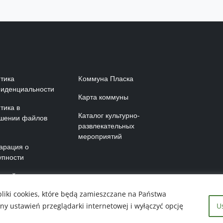
nu w stopce 1 RU
Menu w stopce 2 
тика
Kоммуна Пласка
иденциальности
Карта коммуны
тика в
Каталог культурно-
шении файлов
развлекательных
мероприятий
арация о
упности
а сайта
liki cookies, które będą zamieszczane na Państwa
ustawień przeglądarki internetowej i wyłączyć opcję
U