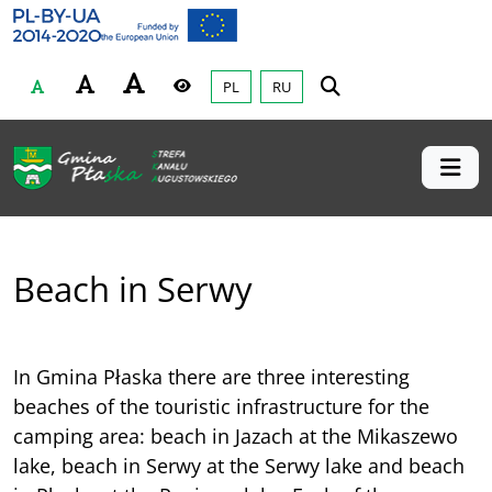
Gmina Płaska
Przejdź do głównej treśći
PL
RU
Czcionka
Wysoki kontrast
Beach in Serwy
In Gmina Płaska there are three interesting
beaches of the touristic infrastructure for the
camping area: beach in Jazach at the Mikaszewo
lake, beach in Serwy at the Serwy lake and beach