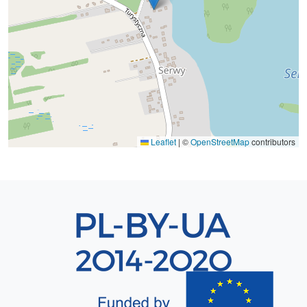
Leaflet
|
©
OpenStreetMap
contributors
Sekcja 8