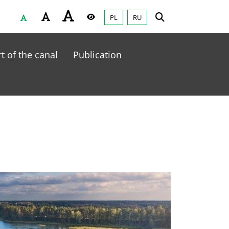
PL
RU
Czcionka
Wysoki kontrast
t of the canal
Publication