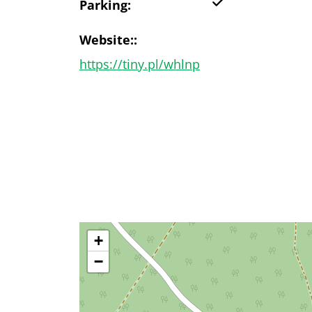
Yes
Parking:
Website::
https://tiny.pl/whlnp
+
−