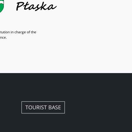
tution in charge of the
ance.
EN
TOURIST BASE