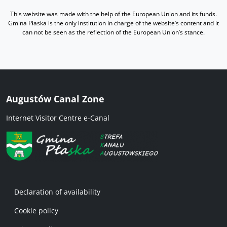
This website was made with the help of the European Union and its funds.
Gmina Płaska is the only institution in charge of the website’s content and it
can not be seen as the reflection of the European Union’s stance.
Augustów Canal Zone
Internet Visitor Centre e-Canal
Menu w stopce 1 EN
Declaration of availability
Cookie policy