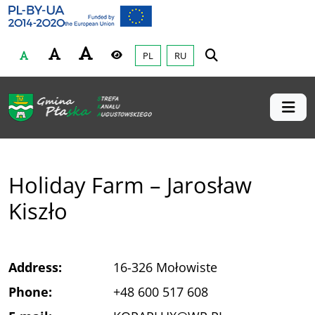
Gmina Płaska
Przejdź do głównej treśći
PL
RU
Czcionka
Wysoki kontrast
Holiday Farm – Jarosław
Kiszło
Address:
16-326 Mołowiste
Phone:
+48 600 517 608