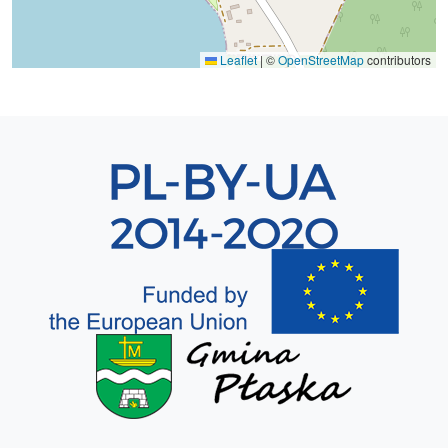
Leaflet
|
©
OpenStreetMap
contributors
Sekcja 8