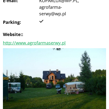
E-mail:
KOPARLUX@WP.PL,
agrofarma-
serwy@wp.pl
Yes
Parking:
Website::
http://www.agrofarmaserwy.pl