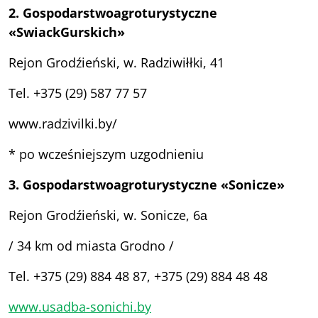
2.
Gospodarstwo
agroturystyczne
«
Swiack
Gurskich
»
Rejon Grodźieński, w. Radziwiłłki, 41
Tel. +375 (29) 587 77 57
www.radzivilki.by/
* po wcześniejszym uzgodnieniu
3.
Gospodarstwo
agroturystyczne
«
Sonicze
»
Rejon Grodźieński, w. Sonicze, 6а
/ 34 km od miasta Grodno /
Tel. +375 (29) 884 48 87, +375 (29) 884 48 48
www.usadba-sonichi.by