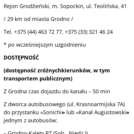
Rejon Grodźieński, m. Sopockin, ul. Teolińska, 41
/ 29 km od miasta Grodno /
Tel. +375 (44) 463 72 77, +375 (33) 321 46 24
* po wcześniejszym uzgodnieniu
DOST
Ę
PNO
ŚĆ
(
dost
ę
pno
ść
z
r
óż
nych
kierunk
ó
w
,
w tym
transportem publicznym)
Z Grodna czas dojazdu do kanału – 50 min
Z dworca autobusowego (ul. Krasnoarmijska 7A)
do przystanku «Sonichi
»
lub «Kanał Augustowski
»
jednym z autobusów:
– Grodno-Kalety PZ (Sob., Niedz.))