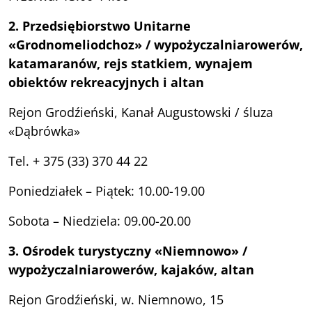
2. Przedsiębiorstwo Unitarne
«Grodnomeliodchoz» / wypo
ż
yczalnia
rower
ó
w,
katamaranów, rejs statkiem, wynajem
obiektów rekreacyjnych i altan
Rejon Grodźieński, Kanał Augustowski / śluza
«Dąbrówka»
Tel. + 375 (33) 370 44 22
Poniedziałek – Piątek: 10.00-19.00
Sobota – Niedziela: 09.00-20.00
3. Ośrodek turystyczny «Niemnowo»
/
wypo
ż
yczalnia
rower
ó
w, kajaków, altan
Rejon Grodźieński, w. Niemnowo, 15