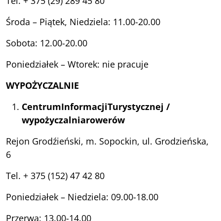
Tel. + 375 (29) 289 45 80
Środa – Piątek, Niedziela: 11.00-20.00
Sobota: 12.00-20.00
Poniedziałek – Wtorek: nie pracuje
WYPO
Ż
YCZALNIE
Centrum
Informacji
Turystycznej
/
wypo
ż
yczalnia
rower
ó
w
Rejon Grodźieński, m. Sopockin, ul. Grodzieńska,
6
Tel. + 375 (152) 47 42 80
Poniedziałek – Niedziela: 09.00-18.00
Przerwa: 13.00-14.00