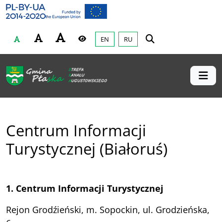
Gmina Płaska
Przejdź do głównej treśći
EN
RU
Czcionka
Wysoki kontrast
Centrum Informacji
Turystycznej (Białoruś)
1. Centrum Informacji Turystycznej
Rejon Grodźieński, m. Sopockin, ul. Grodzieńska,