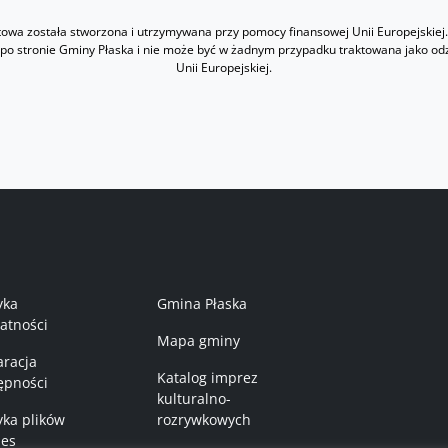
etowa została stworzona i utrzymywana przy pomocy finansowej Unii Europejskiej.
 po stronie Gminy Płaska i nie może być w żadnym przypadku traktowana jako od
Unii Europejskiej.
nu w stopce 1
Menu w stopce 2
yka
Gmina Płaska
atności
Mapa gminy
aracja
Katalog imprez
ępności
kulturalno-
yka plików
rozrywkowych
ies