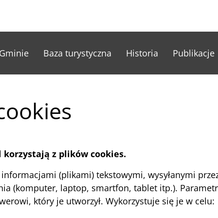
nu główne
Gminie
Baza turystyczna
Historia
Publikacje
 cookies
l korzystają z plików cookies.
mi informacjami (plikami) tekstowymi, wysyłanymi pr
ia (komputer, laptop, smartfon, tablet itp.). Paramet
erowi, który je utworzył. Wykorzystuje się je w celu: