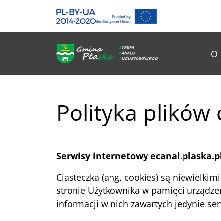
Gmina Płaska
Przejdź do głównej treśći
Me
O 
Polityka plików
Serwisy internetowy e
canal
.plaska.p
Ciasteczka (ang. cookies) są niewielki
stronie Użytkownika w pamięci urządzen
informacji w nich zawartych jedynie serw