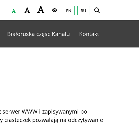
EN
RU
Czcionka
Wysoki kontrast
Białoruska część Kanału
Kontakt
zez serwer WWW i zapisywanymi po
ry ciasteczek pozwalają na odczytywanie