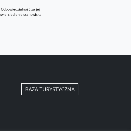
 Odpowiedzialność za jej
zwierciedlenie stanowiska
BAZA TURYSTYCZNA