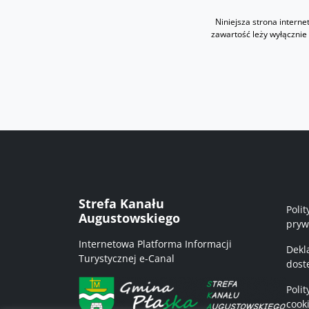
Niniejsza strona intern
zawartość leży wyłącznie
Me
Strefa Kanału
Polit
Augustowskiego
pryw
Internetowa Platforma Informacji
Dekl
Turystycznej e-Canal
dost
Polit
cook