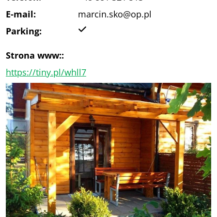
E-mail:
marcin.sko@op.pl
Tak
Parking:
Strona www::
https://tiny.pl/whll7