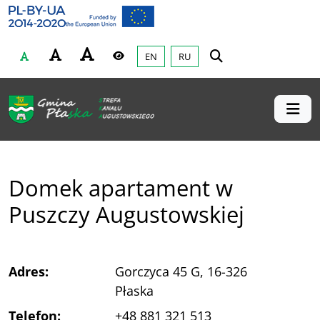
Gmina Płaska
Przejdź do głównej treśći
EN
RU
Czcionka
Wysoki kontrast
Domek apartament w
Puszczy Augustowskiej
Adres:
Gorczyca 45 G, 16-326
Płaska
Telefon:
+48 881 321 513