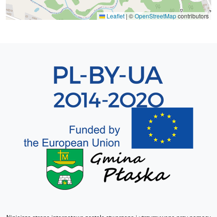
Leaflet
|
©
OpenStreetMap
contributors
Sekcja 8