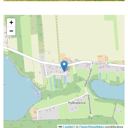
+
−
Leaflet
|
©
OpenStreetMap
contributors