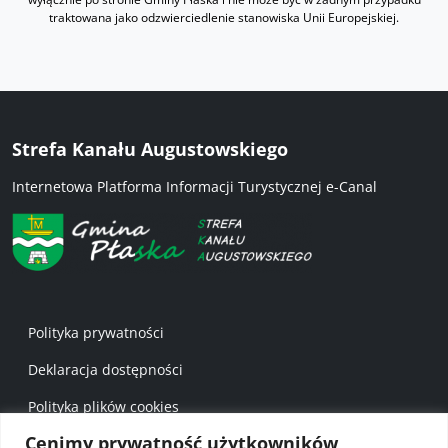
traktowana jako odzwierciedlenie stanowiska Unii Europejskiej.
Strefa Kanału Augustowskiego
Internetowa Platforma Informacji Turystycznej e-Canal
Menu w stopce 1
Polityka prywatności
Deklaracja dostępności
Polityka plików cookies
Cenimy prywatność użytkowników
Mapa strony