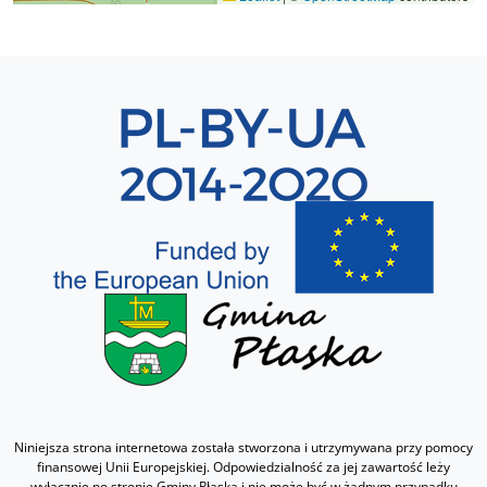
Sekcja 8
Niniejsza strona internetowa została stworzona i utrzymywana przy pomocy
finansowej Unii Europejskiej. Odpowiedzialność za jej zawartość leży
wyłącznie po stronie Gminy Płaska i nie może być w żadnym przypadku