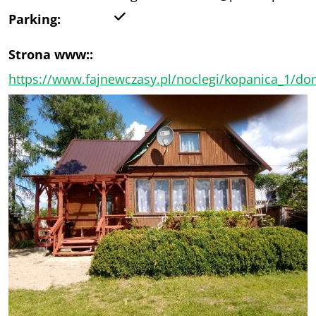
Tak
Parking:
Strona www::
https://www.fajnewczasy.pl/noclegi/kopanica_1/do