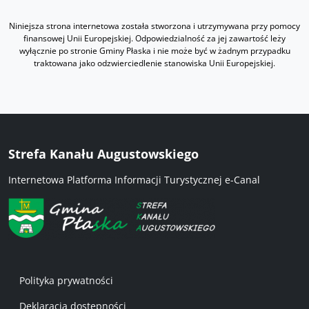
Niniejsza strona internetowa została stworzona i utrzymywana przy pomocy
finansowej Unii Europejskiej. Odpowiedzialność za jej zawartość leży
wyłącznie po stronie Gminy Płaska i nie może być w żadnym przypadku
traktowana jako odzwierciedlenie stanowiska Unii Europejskiej.
Strefa Kanału Augustowskiego
Internetowa Platforma Informacji Turystycznej e-Canal
Menu w stopce 1
Polityka prywatności
Deklaracja dostępności