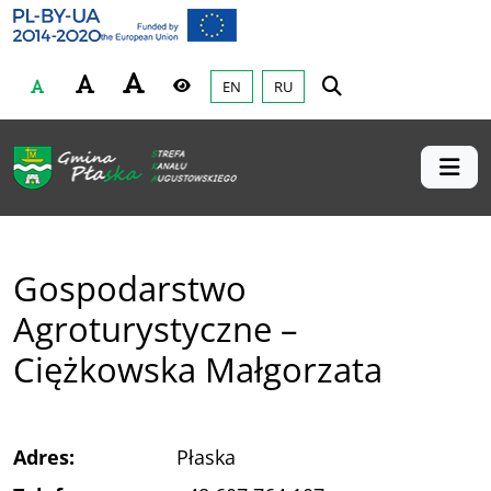
Gmina Płaska
Przejdź do głównej treśći
EN
RU
Czcionka
Wysoki kontrast
Gospodarstwo
Agroturystyczne –
Ciężkowska Małgorzata
Adres:
Płaska