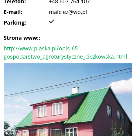
Telefon:
+48 607 764 107
E-mail:
malciez@wp.pl
Tak
Parking:
Strona www::
http://www.plaska.pl/opis-65-
gospodarstwo_agroturystyczne_ciezkowska.html