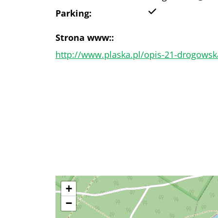
Tak
Parking:
Strona www::
http://www.plaska.pl/opis-21-drogowsk
+
−