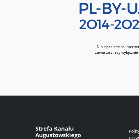
Sekcja 8
Niniejsza strona intern
zawartość leży wyłącznie
Me
Strefa Kanału
Polit
Augustowskiego
pryw