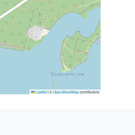
Leaflet
|
©
OpenStreetMap
contributors