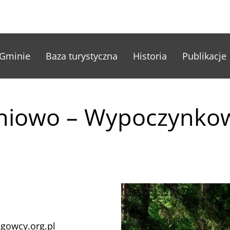
nu główne
Gminie
Baza turystyczna
Historia
Publikacje
eniowo – Wypoczynko
gowcy.org.pl