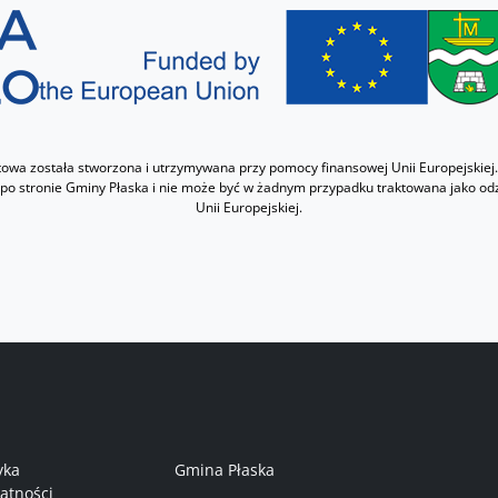
etowa została stworzona i utrzymywana przy pomocy finansowej Unii Europejskiej.
 po stronie Gminy Płaska i nie może być w żadnym przypadku traktowana jako od
Unii Europejskiej.
nu w stopce 1
Menu w stopce 2
yka
Gmina Płaska
atności