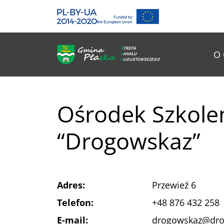
Gmina Płaska
Przejdź do głównej treśći
Me
O 
Ośrodek Szkol
“Drogowskaz”
Adres:
Przewieź 6
Telefon:
+48 876 432 258
E-mail:
drogowskaz@dro