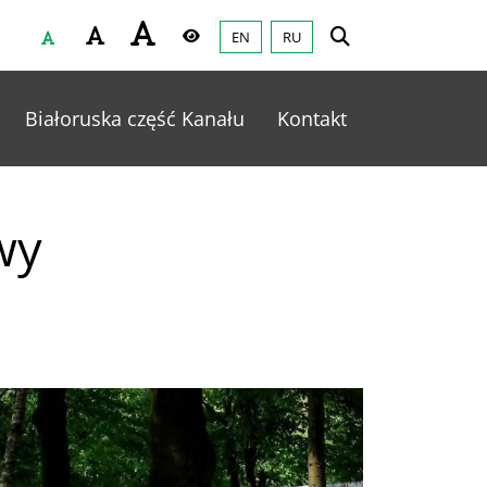
EN
RU
Czcionka
Wysoki kontrast
Białoruska część Kanału
Kontakt
wy