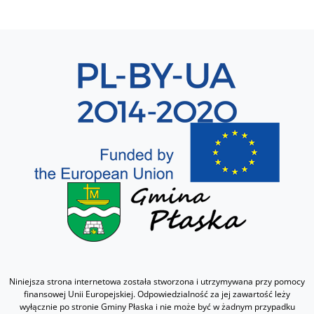
Sekcja 8
Niniejsza strona internetowa została stworzona i utrzymywana przy pomocy
finansowej Unii Europejskiej. Odpowiedzialność za jej zawartość leży
wyłącznie po stronie Gminy Płaska i nie może być w żadnym przypadku