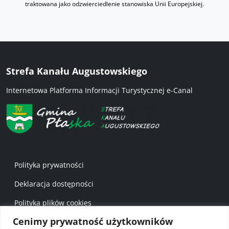
traktowana jako odzwierciedlenie stanowiska Unii Europejskiej.
Strefa Kanału Augustowskiego
Internetowa Platforma Informacji Turystycznej e-Canal
Menu w stopce 1
Polityka prywatności
Deklaracja dostępności
Polityka plików cookies
Cenimy prywatność użytkowników
Mapa strony