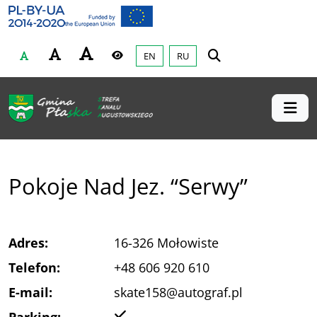
Gmina Płaska
Przejdź do głównej treśći
EN
RU
Czcionka
Wysoki kontrast
Pokoje Nad Jez. “Serwy”
Adres:
16-326 Mołowiste
Telefon:
+48 606 920 610
E-mail:
skate158@autograf.pl
Tak
Parking: