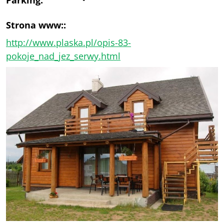
Strona www::
http://www.plaska.pl/opis-83-
pokoje_nad_jez_serwy.html