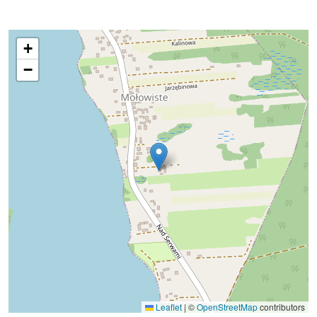
+
−
Leaflet
|
©
OpenStreetMap
contributors