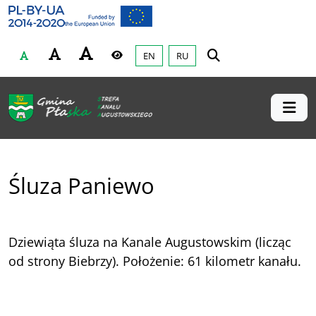
Gmina Płaska
Przejdź do głównej treśći
EN
RU
Czcionka
Wysoki kontrast
Śluza Paniewo
Dziewiąta śluza na Kanale Augustowskim (licząc
od strony Biebrzy). Położenie: 61 kilometr kanału.