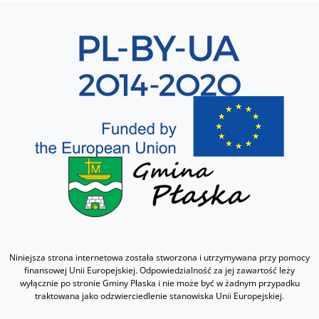
Sekcja 8
Niniejsza strona internetowa została stworzona i utrzymywana przy pomocy
finansowej Unii Europejskiej. Odpowiedzialność za jej zawartość leży
wyłącznie po stronie Gminy Płaska i nie może być w żadnym przypadku
traktowana jako odzwierciedlenie stanowiska Unii Europejskiej.