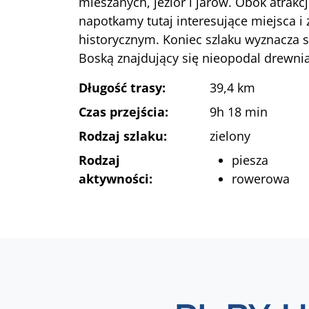
mieszanych, jezior i jarów. Obok atrakc
napotkamy tutaj interesujące miejsca i 
historycznym. Koniec szlaku wyznacza 
Boską znajdujący się nieopodal drewni
Długość trasy:
39,4 km
Czas przejścia:
9h 18 min
Rodzaj szlaku:
zielony
Rodzaj
piesza
aktywności:
rowerowa