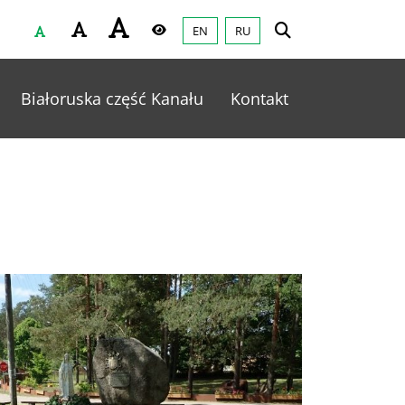
EN
RU
Czcionka
Wysoki kontrast
Białoruska część Kanału
Kontakt