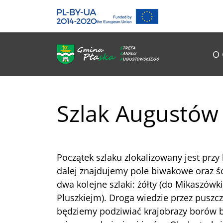
Gmina Płaska
Przejdź do głównej treśći
Me
O 
Szlak Augustów
Początek szlaku zlokalizowany jest prz
dalej znajdujemy pole biwakowe oraz śc
dwa kolejne szlaki: żółty (do Mikaszówki)
Pluszkiejm). Droga wiedzie przez puszc
będziemy podziwiać krajobrazy borów 