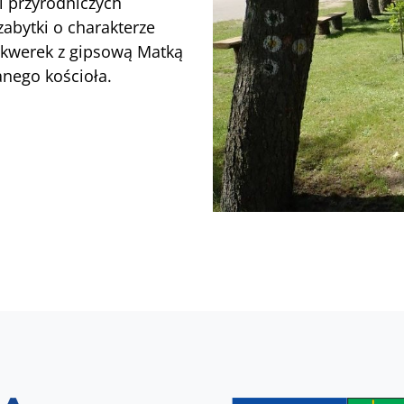
ji przyrodniczych
zabytki o charakterze
skwerek z gipsową Matką
anego kościoła.