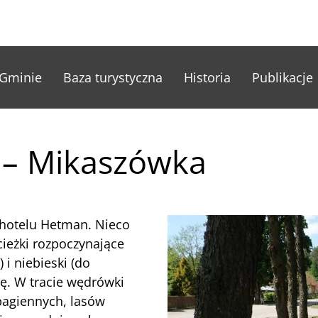
nu główne
Gminie
Baza turystyczna
Historia
Publikacje
 – Mikaszówka
y hotelu Hetman. Nieco
ieżki rozpoczynające
 i niebieski (do
zę. W tracie wędrówki
bagiennych, lasów