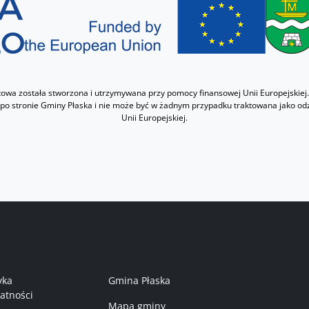
etowa została stworzona i utrzymywana przy pomocy finansowej Unii Europejskiej.
 po stronie Gminy Płaska i nie może być w żadnym przypadku traktowana jako od
Unii Europejskiej.
nu w stopce 1
Menu w stopce 2
yka
Gmina Płaska
atności
Mapa gminy