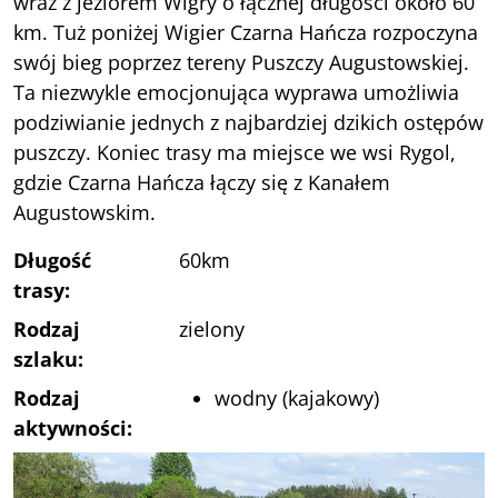
wraz z jeziorem Wigry o łącznej długości około 60
km. Tuż poniżej Wigier Czarna Hańcza rozpoczyna
swój bieg poprzez tereny Puszczy Augustowskiej.
Ta niezwykle emocjonująca wyprawa umożliwia
podziwianie jednych z najbardziej dzikich ostępów
puszczy. Koniec trasy ma miejsce we wsi Rygol,
gdzie Czarna Hańcza łączy się z Kanałem
Augustowskim.
Długość
60km
trasy:
Rodzaj
zielony
szlaku:
Rodzaj
wodny (kajakowy)
aktywności: