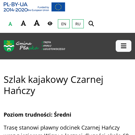
Gmina Płaska
Przejdź do głównej treśći
EN
RU
Czcionka
Wysoki kontrast
Szlak kajakowy Czarnej
Hańczy
Poziom trudności: Średni
Trasę stanowi pławny odcinek Czarnej Hańczy