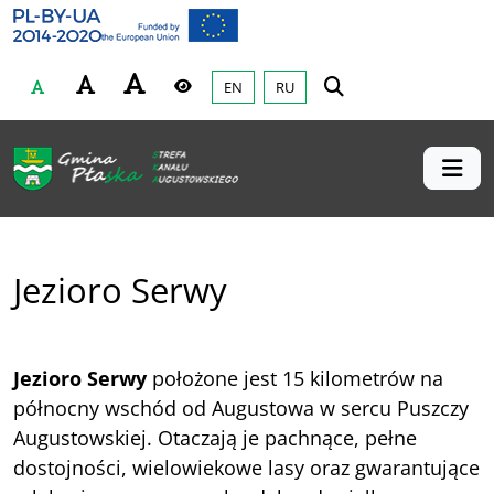
Gmina Płaska
Przejdź do głównej treśći
EN
RU
Czcionka
Wysoki kontrast
Jezioro Serwy
Jezioro Serwy
położone jest 15 kilometrów na
północny wschód od Augustowa w sercu Puszczy
Augustowskiej. Otaczają je pachnące, pełne
dostojności, wielowiekowe lasy oraz gwarantujące