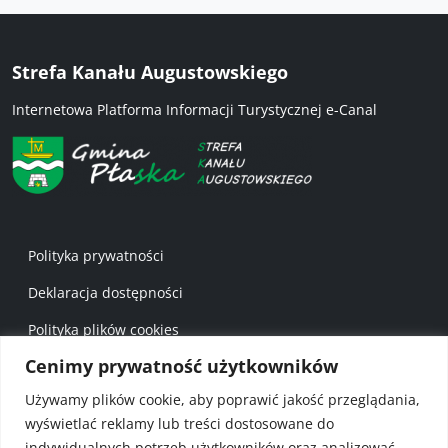
Strefa Kanału Augustowskiego
Internetowa Platforma Informacji Turystycznej e-Canal
Menu w stopce 1
Polityka prywatności
Deklaracja dostępności
Polityka plików cookies
Cenimy prywatność użytkowników
Mapa strony
Używamy plików cookie, aby poprawić jakość przeglądania,
Menu w stopce 2
wyświetlać reklamy lub treści dostosowane do
Gmina Płaska
indywidualnych potrzeb użytkowników oraz analizować