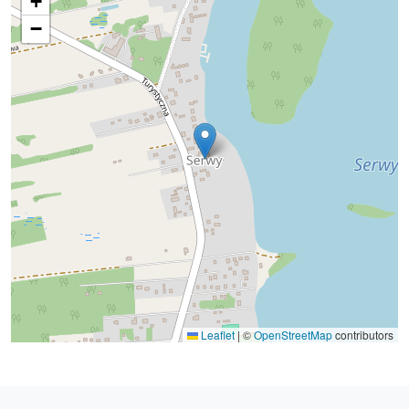
+
−
Leaflet
|
©
OpenStreetMap
contributors