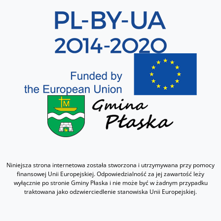
Sekcja 8
Niniejsza strona internetowa została stworzona i utrzymywana przy pomocy
finansowej Unii Europejskiej. Odpowiedzialność za jej zawartość leży
wyłącznie po stronie Gminy Płaska i nie może być w żadnym przypadku
traktowana jako odzwierciedlenie stanowiska Unii Europejskiej.